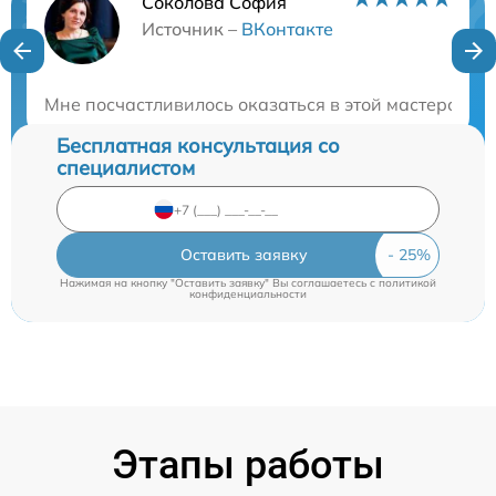
Соколова София
Нужна консультация?
Источник –
ВКонтакте
Закажите бесплатную консультацию
Мне посчастливилось оказаться в этой мастерской
Бесплатная консультация со
специалистом
Оставить заявку
Нажимая на кнопку "Оставить заявку" Вы соглашаетесь c
политикой
конфиденциальности
Этапы работы