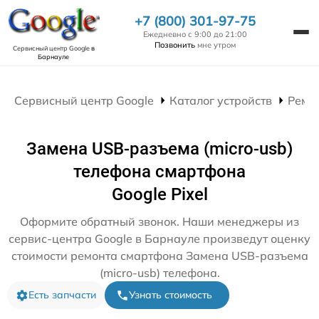
+7 (800) 301-97-75
Ежедневно с 9:00 до 21:00
Позвонить
мне утром
Сервисный центр Google
в
Барнауле
Сервисный центр Google
Каталог устройств
Ремо
Замена USB-разъема (micro-usb)
телефона смартфона
Google Pixel
Оформите обратный звонок. Наши менеджеры из
сервис-центра Google в Барнауле произведут оценку
стоимости ремонта смартфона Замена USB-разъема
(micro-usb) телефона.
Есть запчасти
Узнать стоимость