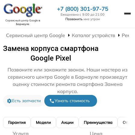
+7 (800) 301-97-75
Ежедневно с 9:00 до 21:00
Позвонить
мне утром
Сервисный центр Google
в
Барнауле
Сервисный центр Google
Каталог устройств
Ремо
Замена корпуса смартфона
Google Pixel
Позвоните или закажите звонок. Наши мастера из
сервисного центра Google в Барнауле произведут
оценку стоимости ремонта смартфона Замена
корпуса.
Есть запчасти
Узнать стоимость
Гарантия
Модели
Акции
Преимущества
Отзы
Услуга
Цена