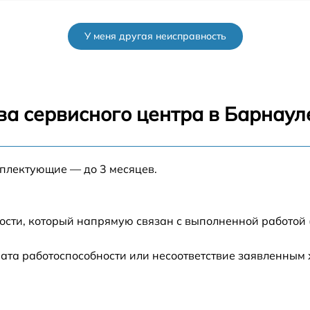
el
от 30 мин
У меня другая неисправность
от 40 мин
от 45 мин
ва сервисного центра в Барнаул
a
от 35 мин
мплектующие — до 3 месяцев.
от 40 мин
от 30 мин
ости, который напрямую связан с выполненной работой 
от 60 мин
ата работоспособности или несоответствие заявленным
от 30 мин