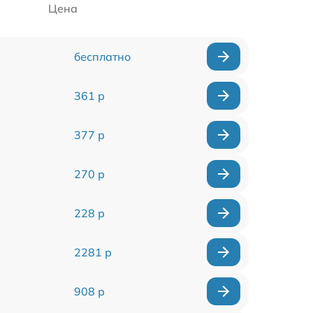
Цена
бесплатно
361 р
377 р
270 р
228 р
2281 р
908 р