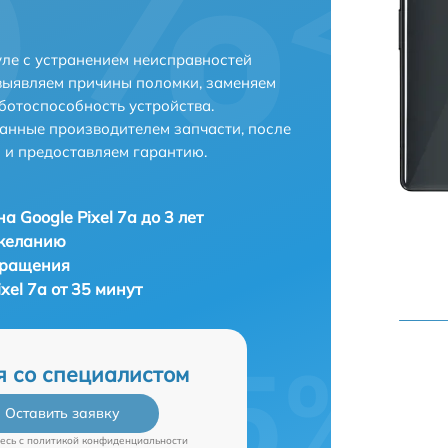
уле с устранением неисправностей
выявляем причины поломки, заменяем
ботоспособность устройства.
анные производителем запчасти, после
 и предоставляем гарантию.
а Google Pixel 7a до 3 лет
 желанию
бращения
xel 7a от 35 минут
я со специалистом
Оставить заявку
есь c
политикой конфиденциальности