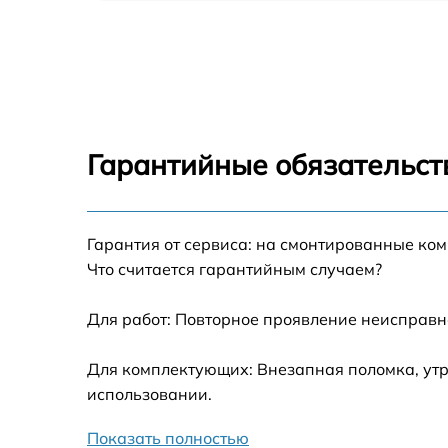
Замена шлейфа аудио телефона Google Pix
7a
Замена шлейфа кнопок телефона Google
Pixel 7a
Замена шлейфа матрицы телефона Google
Pixel 7a
Гарантийные обязательст
Замена микрофона телефона Google Pixel 7
Гарантия от сервиса: на смонтированные ко
Замена динамика телефона Google Pixel 7a
Что считается гарантийным случаем?
Замена камеры телефона Google Pixel 7a
Для работ: Повторное проявление неисправн
Замена корпуса телефона Google Pixel 7a
Для комплектующих: Внезапная поломка, утр
использовании.
Замена задней крышки телефона Google
Pixel 7a
Показать полностью