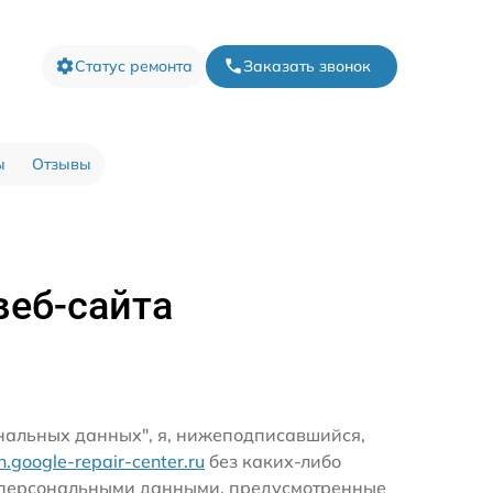
Статус ремонта
Заказать звонок
ы
Отзывы
веб-сайта
ональных данных", я, нижеподписавшийся,
rn.google-repair-center.ru
без каких-либо
и персональными данными, предусмотренные